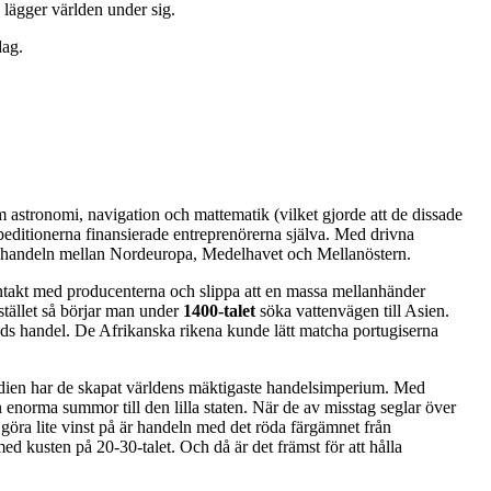
 lägger världen under sig.
dag.
astronomi, navigation och mattematik (vilket gjorde att de dissade
peditionerna finansierade entreprenörerna själva. Med drivna
 handeln mellan Nordeuropa, Medelhavet och Mellanöstern.
ntakt med producenterna och slippa att en massa mellanhänder
Istället så börjar man under
1400-talet
söka vattenvägen till Asien.
nleds handel. De Afrikanska rikena kunde lätt matcha portugiserna
Indien har de skapat världens mäktigaste handelsimperium. Med
enorma summor till den lilla staten. När de av misstag seglar över
göra lite vinst på är handeln med det röda färgämnet från
ed kusten på 20-30-talet. Och då är det främst för att hålla