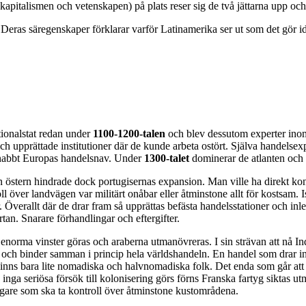
pitalismen och vetenskapen) på plats reser sig de två jättarna upp och
eras säregenskaper förklarar varför Latinamerika ser ut som det gör i
tionalstat redan under
1100-1200-talen
och blev dessutom experter inom 
 upprättade institutioner där de kunde arbeta ostört. Själva handelsex
snabbt Europas handelsnav. Under
1300-talet
dominerar de atlanten och
 östern hindrade dock portugisernas expansion. Man ville ha direkt ko
ll över landvägen var militärt onåbar eller åtminstone allt för kostsam. 
r. Överallt där de drar fram så upprättas befästa handelsstationer och i
rtan. Snarare förhandlingar och eftergifter.
 enorma vinster göras och araberna utmanövreras. I sin strävan att nå 
 och binder samman i princip hela världshandeln. En handel som drar in 
Finns bara lite nomadiska och halvnomadiska folk. Det enda som går att 
inga seriösa försök till kolonisering görs förns Franska fartyg siktas utm
yggare som ska ta kontroll över åtminstone kustområdena.