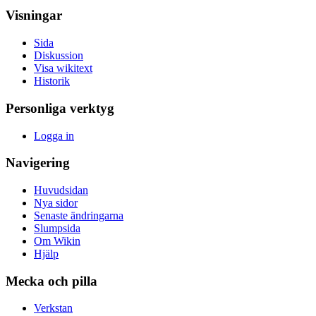
Visningar
Sida
Diskussion
Visa wikitext
Historik
Personliga verktyg
Logga in
Navigering
Huvudsidan
Nya sidor
Senaste ändringarna
Slumpsida
Om Wikin
Hjälp
Mecka och pilla
Verkstan