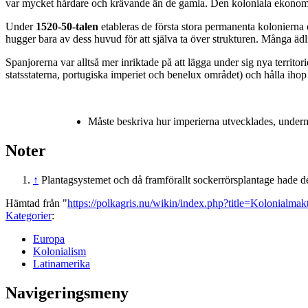
var mycket hårdare och krävande än de gamla. Den koloniala ekonomin
Under
1520-50-talen
etableras de första stora permanenta kolonierna 
hugger bara av dess huvud för att själva ta över strukturen. Många ädl
Spanjorerna var alltså mer inriktade på att lägga under sig nya territ
statsstaterna, portugiska imperiet och benelux området) och hålla iho
Måste beskriva hur imperierna utvecklades, underm
Noter
↑
Plantagsystemet och då framförallt sockerrörsplantage hade de 
Hämtad från "
https://polkagris.nu/wikin/index.php?title=Kolonialm
Kategorier
:
Europa
Kolonialism
Latinamerika
Navigeringsmeny