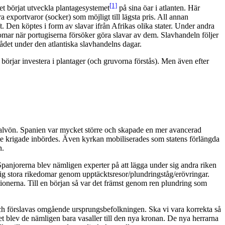
[1]
et börjat utveckla plantagesystemet
på sina öar i atlanten. Här
a exportvaror (socker) som möjligt till lägsta pris. All annan
. Den köptes i form av slavar ifrån Afrikas olika stater. Under andra
domar när portugiserna försöker göra slavar av dem. Slavhandeln följer
området under den atlantiska slavhandelns dagar.
 börjar investera i plantager (och gruvorna förstås). Men även efter
halvön. Spanien var mycket större och skapade en mer avancerad
inte krigade inbördes. Även kyrkan mobiliserades som statens förlängda
n.
panjorerna blev nämligen experter på att lägga under sig andra riken
sig stora rikedomar genom upptäcktsresor/plundringståg/erövringar.
ionerna. Till en början så var det främst genom ren plundring som
 och förslavas omgående ursprungsbefolkningen. Ska vi vara korrekta så
ret blev de nämligen bara vasaller till den nya kronan. De nya herrarna