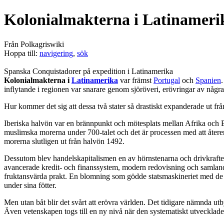
Kolonialmakterna i Latinameri
Från Polkagriswiki
Hoppa till:
navigering
,
sök
Spanska Conquistadorer på expedition i Latinamerika
Kolonialmakterna i
Latinamerika
var främst
Portugal
och
Spanien
inflytande i regionen var snarare genom sjöröveri, erövringar av några
Hur kommer det sig att dessa två stater så drastiskt expanderade ut f
Iberiska halvön var en brännpunkt och mötesplats mellan Afrika och E
muslimska morerna under 700-talet och det är processen med att återe
morerna slutligen ut från halvön 1492.
Dessutom blev handelskapitalismen en av hörnstenarna och drivkraftern
avancerade kredit- och finanssystem, modern redovisning och samlandet
fruktansvärda prakt. En blomning som gödde statsmaskineriet med de nö
under sina fötter.
Men utan båt blir det svårt att erövra världen. Det tidigare nämnda u
Även vetenskapen togs till en ny nivå när den systematiskt utvecklades i