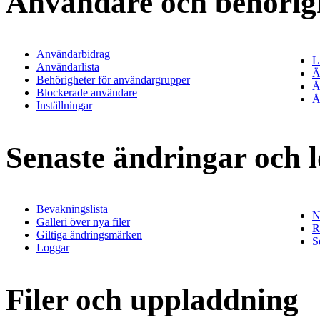
Användare och behörig
Användarbidrag
L
Användarlista
Ä
Behörigheter för användargrupper
Å
Blockerade användare
Å
Inställningar
Senaste ändringar och 
Bevakningslista
N
Galleri över nya filer
R
Giltiga ändringsmärken
S
Loggar
Filer och uppladdning