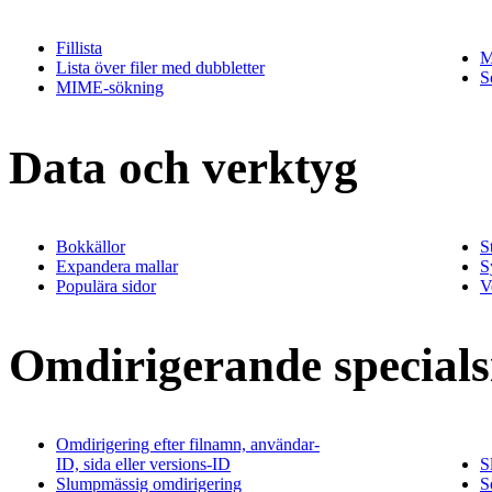
Fillista
M
Lista över filer med dubbletter
S
MIME-sökning
Data och verktyg
Bokkällor
S
Expandera mallar
S
Populära sidor
V
Omdirigerande specials
Omdirigering efter filnamn, användar-
ID, sida eller versions-ID
S
Slumpmässig omdirigering
S