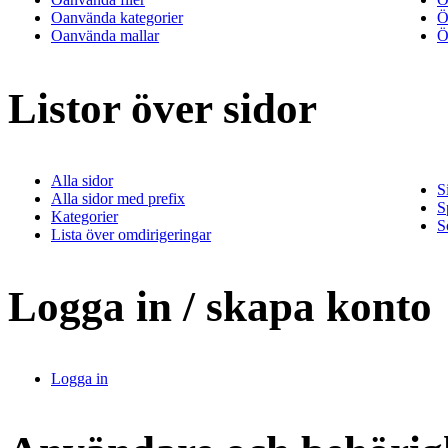
Oanvända kategorier
Ö
Oanvända mallar
Ö
Listor över sidor
Alla sidor
S
Alla sidor med prefix
S
Kategorier
S
Lista över omdirigeringar
Logga in / skapa konto
Logga in