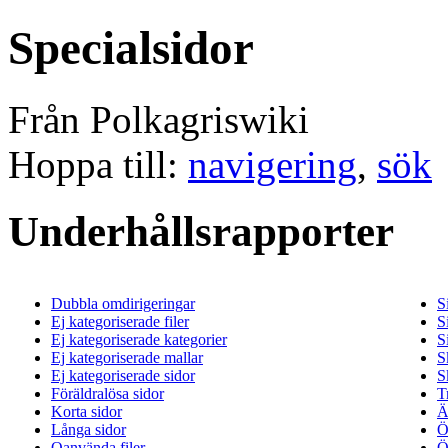
Specialsidor
Från Polkagriswiki
Hoppa till:
navigering
,
sök
Underhållsrapporter
Dubbla omdirigeringar
S
Ej kategoriserade filer
S
Ej kategoriserade kategorier
S
Ej kategoriserade mallar
S
Ej kategoriserade sidor
S
Föräldralösa sidor
T
Korta sidor
Ä
Långa sidor
Ö
Oanvända filer
Ö