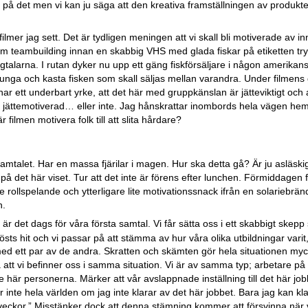
n på det men vi kan ju säga att den kreativa framställningen av produkten
lmer jag sett. Det är tydligen meningen att vi skall bli motiverade av i
m teambuilding innan en skabbig VHS med glada fiskar på etiketten tryc
talarna. I rutan dyker nu upp ett gäng fiskförsäljare i någon amerik
sjunga och kasta fisken som skall säljas mellan varandra. Under filmens
ar ett underbart yrke, att det här med gruppkänslan är jätteviktigt och at
ju jättemotiverad… eller inte. Jag hånskrattar inombords hela vägen he
 filmen motivera folk till att slita hårdare?
jsamtalet. Har en massa fjärilar i magen. Hur ska detta gå? Är ju asläskig
det här viset. Tur att det inte är förens efter lunchen. Förmiddagen f
ite rollspelande och ytterligare lite motivationssnack ifrån en solariebrä
h.
är det dags för våra första samtal. Vi får sätta oss i ett skabbigt skep
ts hit och vi passar på att stämma av hur våra olika utbildningar vari
 med ett par av de andra. Skratten och skämten gör hela situationen myc
tt vi befinner oss i samma situation. Vi är av samma typ; arbetare på 
v de här personerna. Märker att vår avslappnade inställning till det här j
 inte hela världen om jag inte klarar av det här jobbet. Bara jag kan kl
ågra veckor.” Misstänker dock att denna stämning kommer att försvinna när