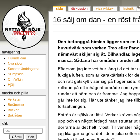
sida
diskussion
visa wikitext
historik
16 sälj om dan - en röst fr
Hoppa till:
navigering
,
sök
Den betonggrå himlen ligger som en t
huvudvärk som varken Treo eller Panodi
navigering
nämnvärt skiljer sig åt. Bilhandlar, l
Huvudsidan
massa. Sådana här områden breder alltid
Nya sidor
Eftersom jag inte vet hur lång tid det tar ut
Senaste ändringarna
Slumpsida
fuktiga luften, som är karaktäristisk för 
Om Wikin
och rätt gatskylt visar sig på höger sida. K
Hjälp
rullar in på ett inhägnat område som ry
rundar ett hörn och är framme. Jag hoppar 
mecka och pilla
går inte för sig. Här ute tänker jag inte 
Verkstan
Berättelser
fortsättningen.
Böcker
Entrén är självklart låst. Verkar krävas n
Boklådan
upp och en något fetlagd man struttar ut 
sök
dörrarna är det helt livlöst. Till vänster 
jag lika gärna göra det i de mjuka sofforn
kanske till och med 8 meter?