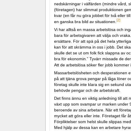
nedskärningar i välfärden (mindre vård, sk
(företagen) har slimmat produktionen gen
kvar (en får nu göra jobbet för två eller ti
[2]
en ganska bra bild av situationen.
Vi har alltså en massa arbetslösa och inga 
bara för arbetsgivaren att välja och vraka
ersättare. För att spä på det hela ytterlig
kan för att skrämma in oss i jobb. Det ska 
skulle det se ut om folk fick slappna av o
bra för ekonomin.” Tyvärr missade de den l
Att de arbetslösa söker fler jobb kommer 
Massarbetslösheten och desperationen efter
på att tjäna grova pengar på låga löner 
företag skulle inte klara sig en sekund u
behövde pengar och de arbetskraft.
Det finns ännu en viktig anledning till a
växt upp som svampar ur marken under 90-
beroende av sina arbetare. När ett företa
mycket att göra eller inte. Företaget får 
Förpliktelser som helst skulle slippas m
Med hjälp av dessa kan en arbetare hyras