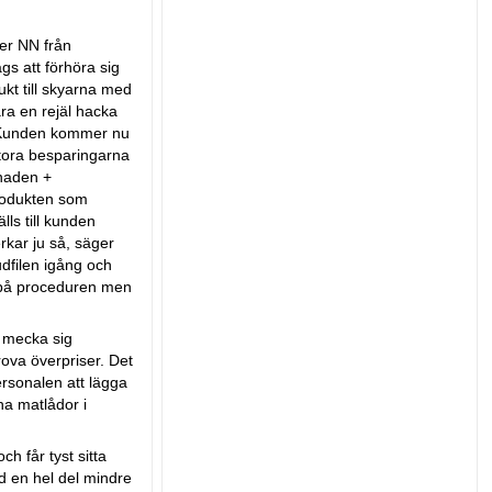
ter NN från
gs att förhöra sig
t till skyarna med
ara en rejäl hacka
?” Kunden kommer nu
 stora besparingarna
ånaden +
produkten som
lls till kunden
rkar ju så, säger
udfilen igång och
r på proceduren men
t mecka sig
rova överpriser. Det
personalen att lägga
gna matlådor i
h får tyst sitta
med en hel del mindre