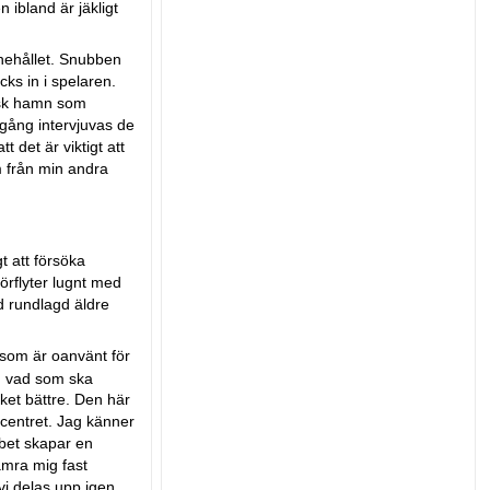
 ibland är jäkligt
nnehållet. Snubben
ks in i spelaren.
ansk hamn som
 gång intervjuvas de
t det är viktigt att
m från min andra
t att försöka
örflyter lugnt med
nd rundlagd äldre
p som är oanvänt för
t, vad som ska
ket bättre. Den här
centret. Jag känner
obbet skapar en
amra mig fast
 vi delas upp igen