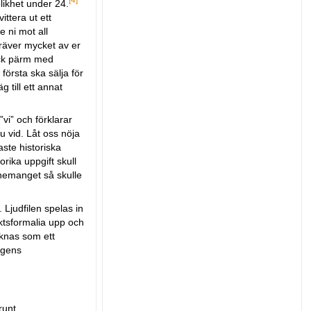
likhet under 24.
ittera ut ett
e ni mot all
kräver mycket av er
ock pärm med
första ska sälja för
 till ett annat
”vi” och förklarar
u vid. Låt oss nöja
ste historiska
rika uppgift skull
nnemanget så skulle
 Ljudfilen spelas in
ktsformalia upp och
äknas som ett
agens
runt,