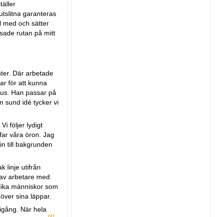
täller
tslitna garanteras
l med och sätter
ssade rutan på mitt
nter. Där arbetade
ar för att kunna
paus. Han passar på
n sund idé tycker vi
i följer lydigt
far våra öron. Jag
in till bakgrunden
linje utifrån
a av arbetare med
 olika människor som
 över sina läppar.
r igång. När hela
[4]