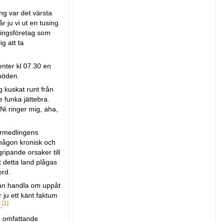
ing var det värsta
 ju vi ut en tusing
nningsföretag som
g att ta
center kl 07.30 en
nöden.
g kuskat runt från
e funka jättebra.
 Ni ringer mig, aha,
örmedlingens
 någon kronisk och
ripande orsaker till
t detta land plågas
ord.
 kan handla om uppåt
 ju ett känt faktum
[1]
.
m omfattande