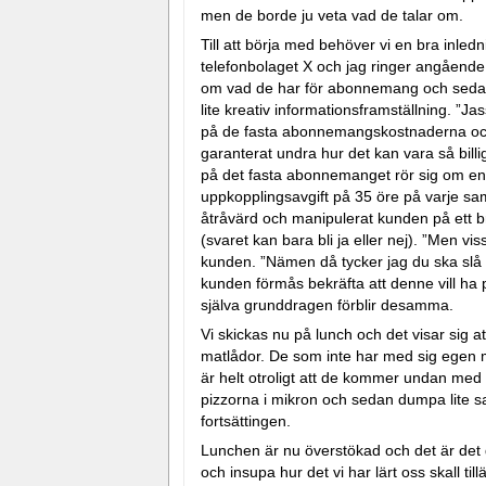
men de borde ju veta vad de talar om.
Till att börja med behöver vi en bra inle
telefonbolaget X och jag ringer angående d
om vad de har för abonnemang och sedan 
lite kreativ informationsframställning. ”Ja
på de fasta abonnemangskostnaderna och r
garanterat undra hur det kan vara så billi
på det fasta abonnemanget rör sig om en h
uppkopplingsavgift på 35 öre på varje sam
åtråvärd och manipulerat kunden på ett bra 
(svaret kan bara bli ja eller nej). ”Men v
kunden. ”Nämen då tycker jag du ska slå ti
kunden förmås bekräfta att denne vill ha
själva grunddragen förblir desamma.
Vi skickas nu på lunch och det visar sig 
matlådor. De som inte har med sig egen mat
är helt otroligt att de kommer undan med at
pizzorna i mikron och sedan dumpa lite sall
fortsättingen.
Lunchen är nu överstökad och det är det da
och insupa hur det vi har lärt oss skall til