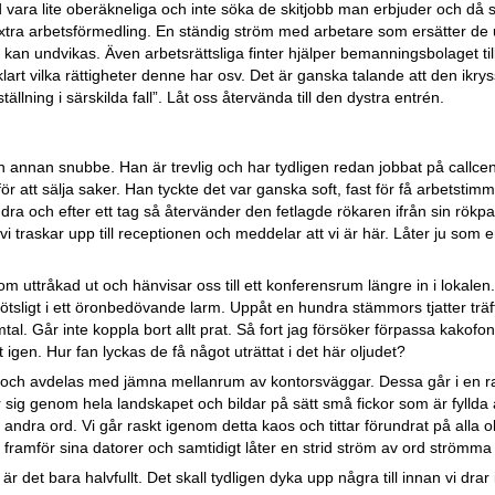
 vara lite oberäkneliga och inte söka de skitjobb man erbjuder och då s
ra arbetsförmedling. En ständig ström med arbetare som ersätter de u
 kan undvikas. Även arbetsrättsliga finter hjälper bemanningsbolaget til
klart vilka rättigheter denne har osv. Det är ganska talande att den ikry
ällning i särskilda fall”. Låt oss återvända till den dystra entrén.
en annan snubbe. Han är trevlig och har tydligen redan jobbat på callce
r att sälja saker. Han tyckte det var ganska soft, fast för få arbetstimm
ndra och efter ett tag så återvänder den fetlagde rökaren ifrån sin rök
vi traskar upp till receptionen och meddelar att vi är här. Låter ju som e
uttråkad ut och hänvisar oss till ett konferensrum längre in i lokalen. V
ötsligt i ett öronbedövande larm. Uppåt en hundra stämmors tjatter träf
l. Går inte koppla bort allt prat. Så fort jag försöker förpassa kakofon
 igen. Hur fan lyckas de få något uträttat i det här oljudet?
 och avdelas med jämna mellanrum av kontorsväggar. Dessa går i en rak 
r sig genom hela landskapet och bildar på sätt små fickor som är fylld
 andra ord. Vi går raskt igenom detta kaos och tittar förundrat på alla
ar framför sina datorer och samtidigt låter en strid ström av ord strömma
 är det bara halvfullt. Det skall tydligen dyka upp några till innan vi dra