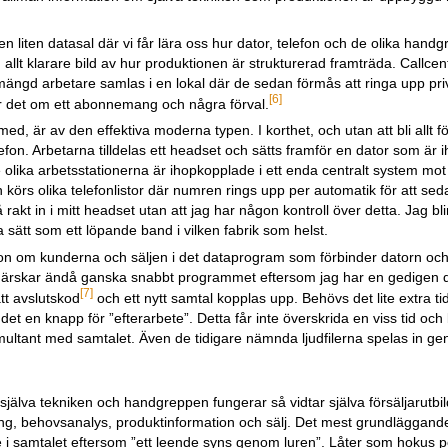
en liten datasal där vi får lära oss hur dator, telefon och de olika hand
allt klarare bild av hur produktionen är strukturerad framträda. Callcen
 mängd arbetare samlas i en lokal där de sedan förmås att ringa upp pr
[6]
lar det om ett abonnemang och några förval.
ed, är av den effektiva moderna typen. I korthet, och utan att bli allt fö
fon. Arbetarna tilldelas ett headset och sätts framför en dator som är
de olika arbetsstationerna är ihopkopplade i ett enda centralt system 
rn körs olika telefonlistor där numren rings upp per automatik för att se
akt in i mitt headset utan att jag har någon kontroll över detta. Jag blir 
ätt som ett löpande band i vilken fabrik som helst.
mation om kunderna och säljen i det dataprogram som förbinder datorn och
ehärskar ändå ganska snabbt programmet eftersom jag har en gedigen d
[7]
ätt avslutskod
och ett nytt samtal kopplas upp. Behövs det lite extra tid f
 det en knapp för ”efterarbete”. Detta får inte överskrida en viss tid och
simultant med samtalet. Även de tidigare nämnda ljudfilerna spelas in g
jälva tekniken och handgreppen fungerar så vidtar själva försäljarutbild
ning, behovsanalys, produktinformation och sälj. Det mest grundläggande
ppe i samtalet eftersom ”ett leende syns genom luren”. Låter som hokus 