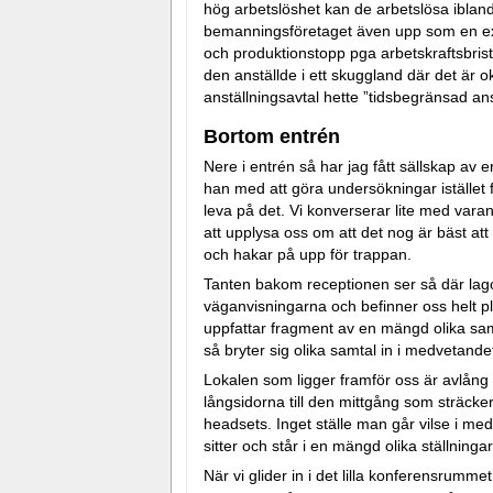
hög arbetslöshet kan de arbetslösa ibland
bemanningsföretaget även upp som en ext
och produktionstopp pga arbetskraftsbrist
den anställde i ett skuggland där det är o
anställningsavtal hette ”tidsbegränsad anst
Bortom entrén
Nere i entrén så har jag fått sällskap av 
han med att göra undersökningar istället fö
leva på det. Vi konverserar lite med vara
att upplysa oss om att det nog är bäst att 
och hakar på upp för trappan.
Tanten bakom receptionen ser så där lagom 
väganvisningarna och befinner oss helt pl
uppfattar fragment av en mängd olika samta
så bryter sig olika samtal in i medvetandet
Lokalen som ligger framför oss är avlång
långsidorna till den mittgång som sträcke
headsets. Inget ställe man går vilse i med
sitter och står i en mängd olika ställning
När vi glider in i det lilla konferensrummet