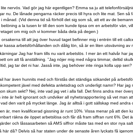
li lite nervös. Vad gör jag här egentligen? Emma sa ju att telefonförsäljn
nu. De lånade pengarna räcker precis till hyra och lite mat. Sen så får
r i månad. (Vid denna tid så förhöll det sig som så, att ett av de bema
belöning a la tusen kr till den som kunde tipsa om en arbetsför vän, villi
retaget om mig och vi kommer båda dela på degen.)
rsakerna till att jag över huvud taget befinner mig i entrén till ett call
assa arbetsförhållanden och dålig lön, så är en liten utsvävning av 
rningar Jag har fram tills nu varit arbetslös. I mer än ett halvår har ja
bett om att få anställning. ”Jag nöjer mig med några timmar, deltid skull
tid, jag tar det ni har. Jasså inte, jag behöver inte ringa kolla upp sen?
il har även hunnits med och förstås det ständiga sökandet på arbetsf
t inkompetent jävel med defekta anletsdrag och underligt namn? Har jag
skum sekt? Nej, inte vad jag vet i alla fall. Det finns andra mer överg
inte är helt ignorant och undviker all nyhetsrapportering så vet man at
vad den varit på mycket länge. Jag är alltså i gott sällskap med andra 
eten är, men kvalificerad gissning är runt 10%. Vissa menar på att den
art räkna de öppet arbetslösa och får då fram siffran runt 6%. Det är
åtgärder och låssasarbeten så AMS siffror måste tas med en stor nya salt
så här då? Delvis så har staten under de senaste åren lyckats få igeno