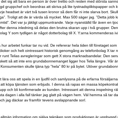
 det sig att bara en person är över trettio och resten med största sanno
lagd gruppchef och beordras att skriva på lite tystnadspliktspapper och kv
rje headset är värt två tusen kronor så dem får ni inte slarva bort. Skull
iga”. Troligt att de är värda så mycket. Max 500 säger jag. ”Detta jobb 
tid”. Det var ju jäkligt uppmuntrande. Varje nyanställd får även en tj
Efter denna inledning så delas den brutna skaran upp i två grupper. Den 
lag Y som tydligen är något dotterbolag till X. Y:arna kommenderas iväg
 hur arbetet funkar tar nu vid. De refererar hela tiden till företaget som 
dioker och helt ointressant historisk genomgång av telefonbolag X tar n
ar runt Telias avregleringar som gett X stora marknadsandelar. Den sena
skett så att inte ens grundabonnemanget ligger hos Telia längre. Vår äro
ver. Konsumenten skulle tjäna typ ”hela” 80 kr på bytet. Utöver grundabo
lära oss att spela in en ljudfil och samlyssna på de erfarna försäljarna.
m att köpa tjänsten som erbjuds. I denna så rapas en massa köpekontra
s upp och bli konfirmerade av kunden. Intressant att denna inspelning r
ta dagen i alla fall tänker jag glatt på vägen hem. Väl hemma så tar d
 och jag däckar av framför tevens avslappnande sorl.
e allmän information om själva tekniken som produktionen är uppbyggd 