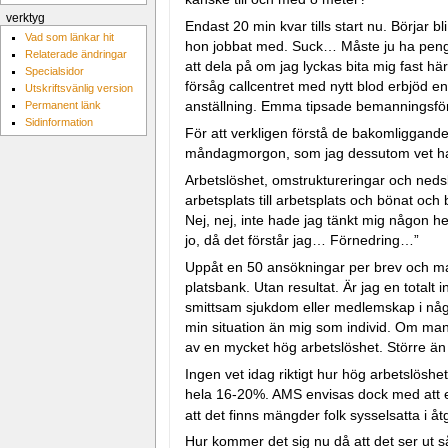
verktyg
Endast 20 min kvar tills start nu. Börjar b
Vad som länkar hit
hon jobbat med. Suck… Måste ju ha pengar 
Relaterade ändringar
att dela på om jag lyckas bita mig fast hä
Specialsidor
försåg callcentret med nytt blod erbjöd en 
Utskriftsvänlig version
anställning. Emma tipsade bemanningsfö
Permanent länk
Sidinformation
För att verkligen förstå de bakomliggande o
måndagmorgon, som jag dessutom vet har k
Arbetslöshet, omstruktureringar och nedskä
arbetsplats till arbetsplats och bönat och 
Nej, nej, inte hade jag tänkt mig någon hel
jo, då det förstår jag… Förnedring…”
Uppåt en 50 ansökningar per brev och ma
platsbank. Utan resultat. Är jag en total
smittsam sjukdom eller medlemskap i någon 
min situation än mig som individ. Om man 
av en mycket hög arbetslöshet. Större än 
Ingen vet idag riktigt hur hög arbetslösh
hela 16-20%. AMS envisas dock med att enb
att det finns mängder folk sysselsatta i 
Hur kommer det sig nu då att det ser ut 