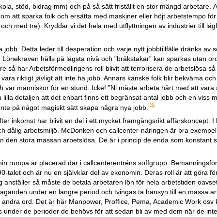
ola, stöd, bidrag mm) och på så sätt friställt en stor mängd arbetare. Ä
om att sparka folk och ersätta med maskiner eller höjt arbetstempo för
ll och med tre). Kryddar vi det hela med utflyttningen av industrier till lå
jobb. Detta leder till desperation och varje nytt jobbtillfälle dränks av
. Lönekraven hålls på lägsta nivå och ”bråkstakar” kan sparkas utan oro 
are så har Arbetsförmedlingens roll blivit att terrorisera de arbetslösa 
vara riktigt jävligt att inte ha jobb. Annars kanske folk blir bekväma och
ch var människor för en stund. Icke! ”Ni måste arbeta hårt med att vara 
illa detaljen att det enbart finns ett begränsat antal jobb och en viss
[3]
inte på något magiskt sätt skapa några nya jobb.
 inkomst har blivit en del i ett mycket framgångsrikt affärskoncept. I 
och dålig arbetsmiljö. McDonken och callcenter-näringen är bra exempel
tan den stora massan arbetslösa. De är i princip de enda som konstant sö
tt min rumpa är placerad där i callcenterentréns soffgrupp. Bemanningsf
talet och är nu en självklar del av ekonomin. Deras roll är att göra f
g anställer så måste de betala arbetaren lön för hela arbetstiden oavset
åtaganden under en längre period och tvingas ta hänsyn till en massa ar
ed andra ord. Det är här Manpower, Proffice, Pema, Academic Work osv 
 under de perioder de behövs för att sedan bli av med dem när de int