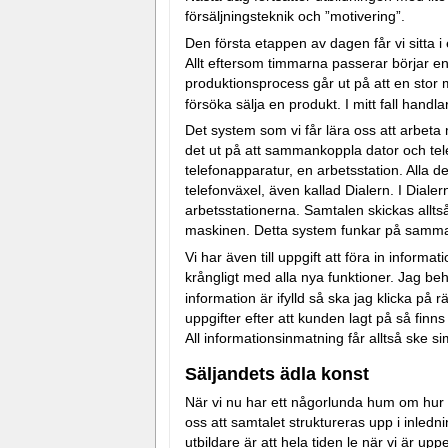
försäljningsteknik och ”motivering”.
Den första etappen av dagen får vi sitta i 
Allt eftersom timmarna passerar börjar en 
produktionsprocess går ut på att en stor
försöka sälja en produkt. I mitt fall hand
Det system som vi får lära oss att arbeta m
det ut på att sammankoppla dator och tele
telefonapparatur, en arbetsstation. Alla 
telefonväxel, även kallad Dialern. I Diale
arbetsstationerna. Samtalen skickas alltså r
maskinen. Detta system funkar på samma s
Vi har även till uppgift att föra in infor
krångligt med alla nya funktioner. Jag b
information är ifylld så ska jag klicka på r
uppgifter efter att kunden lagt på så finns
All informationsinmatning får alltså ske 
Säljandets ädla konst
När vi nu har ett någorlunda hum om hur s
oss att samtalet struktureras upp i inled
utbildare är att hela tiden le när vi är u