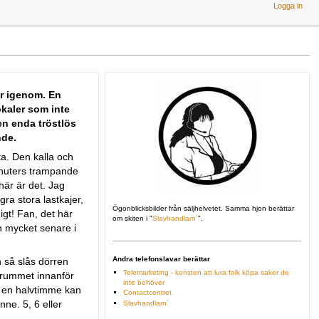
Logga in
r igenom. En
okaler som inte
en enda tröstlös
nde.
sta. Den kalla och
minuters trampande
 här är det. Jag
a stora lastkajer,
Ögonblicksbilder från säljhelvetet. Samma hjon berättar
igt! Fan, det här
om skiten i "
Slavhandlarn´
".
ån mycket senare i
Andra telefonslavar berättar
n så slås dörren
Telemarketing - konsten att lura folk köpa saker de
a rummet innanför
inte behöver
 i en halvtimme kan
Contactcentret
ne. 5, 6 eller
Slavhandlarn´