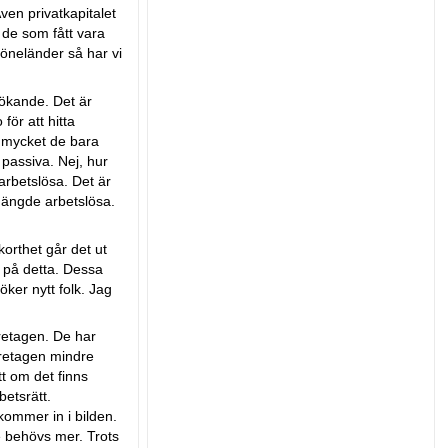
ven privatkapitalet
 de som fått vara
glöneländer så har vi
 sökande. Det är
för att hitta
så mycket de bara
 passiva. Nej, hur
arbetslösa. Det är
 mängde arbetslösa.
korthet går det ut
 på detta. Dessa
ker nytt folk. Jag
öretagen. De har
öretagen mindre
t om det finns
betsrätt.
kommer in i bilden.
e behövs mer. Trots