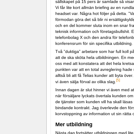
sällskapet på 15 pers är samlade så visar
Vi får lite kort allmän briefing av en rund
headset var. Några hot följer på detta. ”Va
förmodan göra det så blir ni ersättigskyld
och en del kommer sluta inom en snar fram
teknisk information och företagsbullshit. 
telefonbolag X och den andra för telefonbo
konferensrum för sin specifika utbildning.
Två ”duktiga” arbetare som har full koll på
att de ska sköta hela utbildningen. En me
oss med att konstatera att det hela krets
punkten var att en total avreglering hade 
alltså bli att få Telias kunder att byta ö
[5]
vi även sälja förval av olika slag.
Innan dagen är slut hinner vi även med att 
när försäljare lyckats övertala kunden o
de tjänster som kunden vill ha skall läsa
bindande kontrakt. Jag överlevde den förs
korvstoppning av information ut sin rätta
Mer utbildning
Nästa dag fortsätter utbildningen med lit