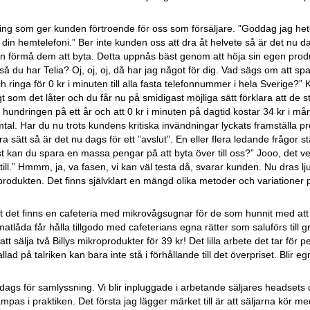
dning som ger kunden förtroende för oss som försäljare. ”Goddag jag he
in hemtelefoni.” Ber inte kunden oss att dra åt helvete så är det nu da
förmå dem att byta. Detta uppnås bäst genom att höja sin egen produk
sså du har Telia? Oj, oj, oj, då har jag något för dig. Vad sägs om att sp
inga för 0 kr i minuten till alla fasta telefonnummer i hela Sverige
gt som det låter och du får nu på smidigast möjliga sätt förklara att de
undringen på ett år och att 0 kr i minuten på dagtid kostar 34 kr i m
tal. Har du nu trots kundens kritiska invändningar lyckats framställa 
sätt så är det nu dags för ett ”avslut”. En eller flera ledande frågor stä
isst kan du spara en massa pengar på att byta över till oss?” Jooo, det ve
ll.” Hmmm, ja, va fasen, vi kan väl testa då, svarar kunden. Nu dras lj
 produkten. Det finns självklart en mängd olika metoder och variatione
att det finns en cafeteria med mikrovågsugnar för de som hunnit med at
låda får hålla tillgodo med cafeterians egna rätter som saluförs till g
t sälja två Billys mikroprodukter för 39 kr! Det lilla arbete det tar för 
ad på talriken kan bara inte stå i förhållande till det överpriset. Blir e
gs för samlyssning. Vi blir inpluggade i arbetande säljares headsets oc
lämpas i praktiken. Det första jag lägger märket till är att säljarna kör 