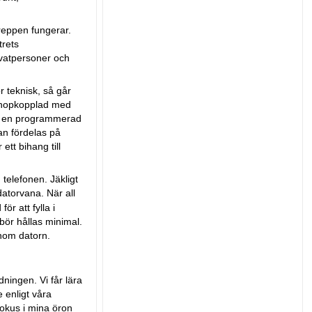
greppen fungerar.
trets
ivatpersoner och
r teknisk, så går
 ihopkopplad med
mot en programmerad
dan fördelas på
ett bihang till
 telefonen. Jäkligt
atorvana. När all
ör att fylla i
 bör hållas minimal.
enom datorn.
ningen. Vi får lära
 enligt våra
pokus i mina öron