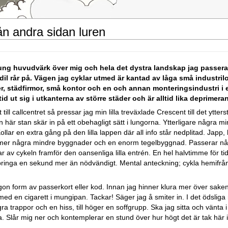
ån andra sidan luren
ung huvudvärk över mig och hela det dystra landskap jag passera
l rår på. Vägen jag cyklar utmed är kantad av låga små industril
ager, städfirmor, små kontor och en och annan monteringsindustri i 
 ut sig i utkanterna av större städer och är alltid lika deprimera
 till callcentret så pressar jag min lilla treväxlade Crescent till det ytter
den här stan skär in på ett obehagligt sätt i lungorna. Ytterligare några 
ollar en extra gång på den lilla lappen där all info står nedplitad. Japp,
mmer några mindre byggnader och en enorm tegelbyggnad. Passerar någr
av cykeln framför den oansenliga lilla entrén. En hel halvtimme för tid
tillbringa en sekund mer än nödvändigt. Mental anteckning; cykla hemifr
ågon form av passerkort eller kod. Innan jag hinner klura mer över sake
med en cigarett i mungipan. Tackar! Säger jag å smiter in. I det ödslig
några trappor och en hiss, till höger en soffgrupp. Ska jag sitta och vänta
a. Slår mig ner och kontemplerar en stund över hur högt det är tak här in