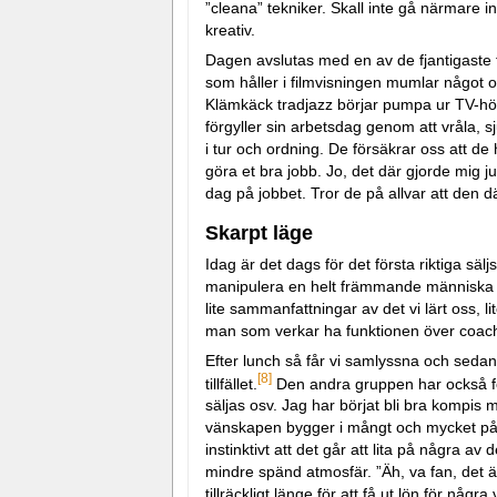
”cleana” tekniker. Skall inte gå närmare i
kreativ.
Dagen avslutas med en av de fjantigaste fi
som håller i filmvisningen mumlar något o
Klämkäck tradjazz börjar pumpa ur TV-hög
förgyller sin arbetsdag genom att vråla, 
i tur och ordning. De försäkrar oss att de h
göra et bra jobb. Jo, det där gjorde mig 
dag på jobbet. Tror de på allvar att den där
Skarpt läge
Idag är det dags för det första riktiga säl
manipulera en helt främmande människa på 
lite sammanfattningar av det vi lärt oss, l
man som verkar ha funktionen över coac
Efter lunch så får vi samlyssna och sedan 
[8]
tillfället.
Den andra gruppen har också fös
säljas osv. Jag har börjat bli bra kompis
vänskapen bygger i mångt och mycket på a
instinktivt att det går att lita på några a
mindre spänd atmosfär. ”Äh, va fan, det är
tillräckligt länge för att få ut lön för n