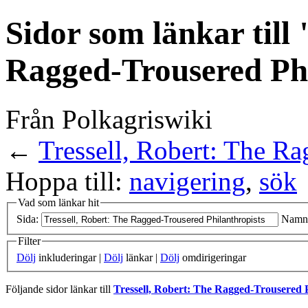
Sidor som länkar till 
Ragged-Trousered Phi
Från Polkagriswiki
←
Tressell, Robert: The Ra
Hoppa till:
navigering
,
sök
Vad som länkar hit
Sida:
Namn
Filter
Dölj
inkluderingar |
Dölj
länkar |
Dölj
omdirigeringar
Följande sidor länkar till
Tressell, Robert: The Ragged-Trousered P