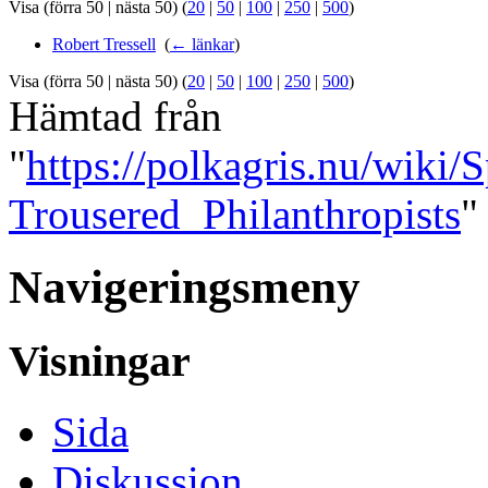
Visa (förra 50 | nästa 50) (
20
|
50
|
100
|
250
|
500
)
Robert Tressell
‎
(
← länkar
)
Visa (förra 50 | nästa 50) (
20
|
50
|
100
|
250
|
500
)
Hämtad från
"
https://polkagris.nu/wiki
Trousered_Philanthropists
"
Navigeringsmeny
Visningar
Sida
Diskussion