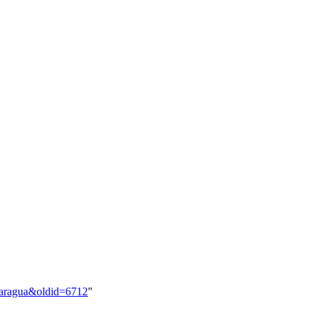
icaragua&oldid=6712
"