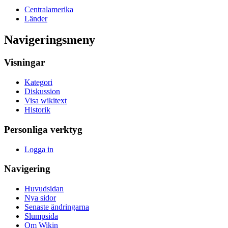
Centralamerika
Länder
Navigeringsmeny
Visningar
Kategori
Diskussion
Visa wikitext
Historik
Personliga verktyg
Logga in
Navigering
Huvudsidan
Nya sidor
Senaste ändringarna
Slumpsida
Om Wikin