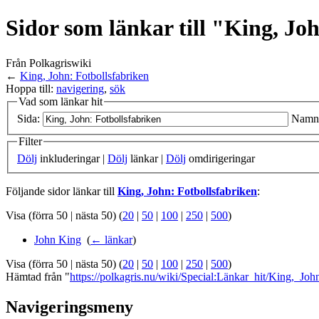
Sidor som länkar till "King, Jo
Från Polkagriswiki
←
King, John: Fotbollsfabriken
Hoppa till:
navigering
,
sök
Vad som länkar hit
Sida:
Namn
Filter
Dölj
inkluderingar |
Dölj
länkar |
Dölj
omdirigeringar
Följande sidor länkar till
King, John: Fotbollsfabriken
:
Visa (förra 50 | nästa 50) (
20
|
50
|
100
|
250
|
500
)
John King
‎
(
← länkar
)
Visa (förra 50 | nästa 50) (
20
|
50
|
100
|
250
|
500
)
Hämtad från "
https://polkagris.nu/wiki/Special:Länkar_hit/King,_Joh
Navigeringsmeny