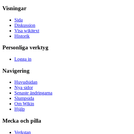
Visningar
Sida
Diskussion
Visa wikitext
Historik
Personliga verktyg
Logga in
Navigering
Huvudsidan
Nya sidor
Senaste ändringarna
Slumpsida
Om Wikin
Hjälp
Mecka och pilla
Verkstan