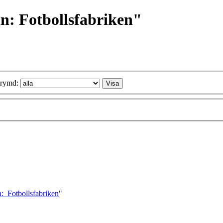
hn: Fotbollsfabriken"
rymd:
n:_Fotbollsfabriken
"