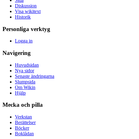
Sida
Diskussion
Visa wikitext
Historik
Personliga verktyg
Logga in
Navigering
Huvudsidan
Nya sidor
Senaste ändringarna
Slumpsida
Om Wikin
Hjälp
Mecka och pilla
Verkstan
Berättelser
Böcker
Boklådan