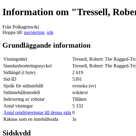
Information om "Tressell, Robe
Från Polkagriswiki
Hoppa till:
navigering
,
sök
Grundläggande information
Visningstitel
Tressell, Robert: The Ragged-Tro
Standardsorteringsnyckel
Tressell, Robert: The Ragged-Tro
Sidlängd (i byte)
2 619
Sid-ID
5391
Språk för sidinnehåll
svenska (sv)
Sidinnehållsmodell
wikitext
Indexering av robotar
Tillåten
Antal visningar
5 332
Antal omdirigeringar till denna sida
0
Räknas som en innehållssida
Ja
Sidskydd