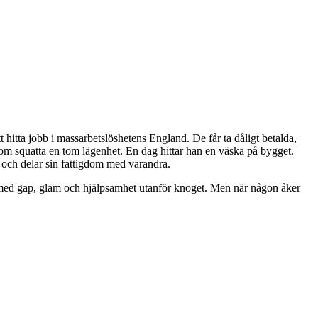
 hitta jobb i massarbetslöshetens England. De får ta dåligt betalda,
nom squatta en tom lägenhet. En dag hittar han en väska på bygget.
p och delar sin fattigdom med varandra.
kap med gap, glam och hjälpsamhet utanför knoget. Men när någon åker