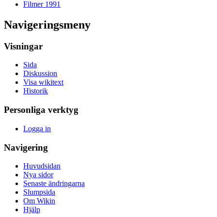
Filmer 1991
Navigeringsmeny
Visningar
Sida
Diskussion
Visa wikitext
Historik
Personliga verktyg
Logga in
Navigering
Huvudsidan
Nya sidor
Senaste ändringarna
Slumpsida
Om Wikin
Hjälp