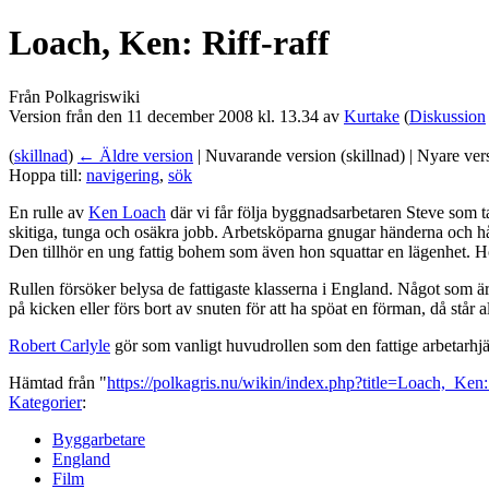
Loach, Ken: Riff-raff
Från Polkagriswiki
Version från den 11 december 2008 kl. 13.34 av
Kurtake
(
Diskussion
(
skillnad
)
← Äldre version
| Nuvarande version (skillnad) | Nyare ver
Hoppa till:
navigering
,
sök
En rulle av
Ken Loach
där vi får följa byggnadsarbetaren Steve som ta
skitiga, tunga och osäkra jobb. Arbetsköparna gnugar händerna och håv
Den tillhör en ung fattig bohem som även hon squattar en lägenhet. Hon
Rullen försöker belysa de fattigaste klasserna i England. Något som ä
på kicken eller förs bort av snuten för att ha spöat en förman, då står
Robert Carlyle
gör som vanligt huvudrollen som den fattige arbetarhjä
Hämtad från "
https://polkagris.nu/wikin/index.php?title=Loach,_Ken
Kategorier
:
Byggarbetare
England
Film