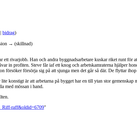
|
bidrag
)
sion → (skillnad)
r ett rivarjobb. Han och andra byggnadsarbetare kuskar riket runt för att
ar in profiten. Steve får iaf ett knog och arbetskamraterna hjälper ho
 försöker försörja sig på att sjunga men det går så där. De flyttar iho
r lite konstigt är att arbetarna på bygget har en till ytan stor gemens
 alla med mössan i hand.
lten.
:_Riff-raff&oldid=6709
"