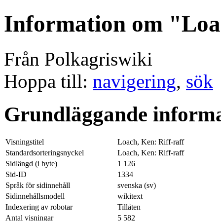
Information om "Loac
Från Polkagriswiki
Hoppa till:
navigering
,
sök
Grundläggande informa
Visningstitel
Loach, Ken: Riff-raff
Standardsorteringsnyckel
Loach, Ken: Riff-raff
Sidlängd (i byte)
1 126
Sid-ID
1334
Språk för sidinnehåll
svenska (sv)
Sidinnehållsmodell
wikitext
Indexering av robotar
Tillåten
Antal visningar
5 582