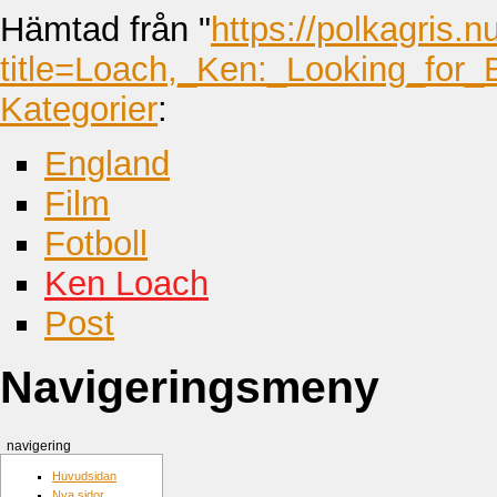
Hämtad från "
https://polkagris.n
title=Loach,_Ken:_Looking_for_
Kategorier
:
England
Film
Fotboll
Ken Loach
Post
Navigeringsmeny
navigering
Huvudsidan
Nya sidor