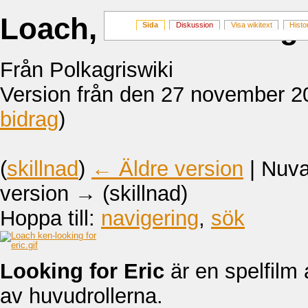
Loach, Ken: Looking 
Sida
Diskussion
Visa wikitext
Histo
Från Polkagriswiki
Version från den 27 november 2
bidrag
)
(
skillnad
)
← Äldre version
| Nuva
version → (skillnad)
Hoppa till:
navigering
,
sök
Looking for Eric
är en spelfilm
av huvudrollerna.