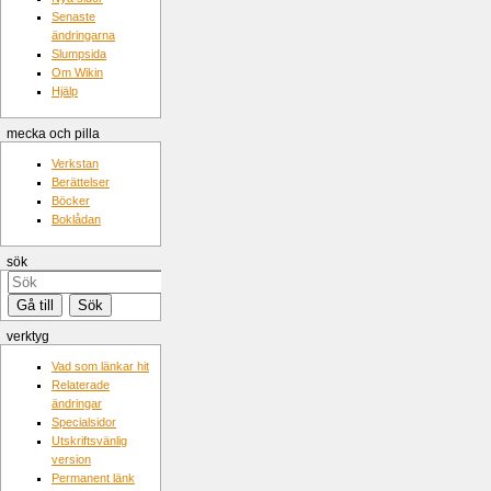
Senaste
ändringarna
Slumpsida
Om Wikin
Hjälp
mecka och pilla
Verkstan
Berättelser
Böcker
Boklådan
sök
verktyg
Vad som länkar hit
Relaterade
ändringar
Specialsidor
Utskriftsvänlig
version
Permanent länk