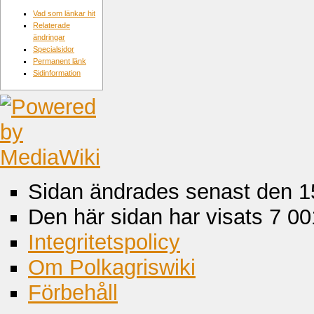
Vad som länkar hit
Relaterade
ändringar
Specialsidor
Permanent länk
Sidinformation
Sidan ändrades senast den 15
Den här sidan har visats 7 00
Integritetspolicy
Om Polkagriswiki
Förbehåll