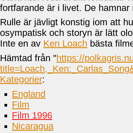
fortfarande är i livet. De hamnar m
Rulle är jävligt konstig iom att 
osympatisk och storyn är lätt olog
Inte en av
Ken Loach
bästa filme
Hämtad från "
https://polkagris.n
title=Loach,_Ken:_Carlas_Song
Kategorier
:
England
Film
Film 1996
Nicaragua