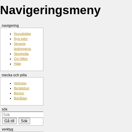
Navigeringsmeny
navigering
Huvudsidan
Nya sidor
Senaste
ändringarna
Slumpsida
Om Wikin
Hjälp
mecka och pilla
Verkstan
Berättelser
Böcker
Boklådan
sök
verktyg