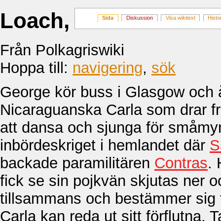
Loach, Ken: Carlas 
Sida
Diskussion
Visa wikitext
Histo
Från Polkagriswiki
Hoppa till:
navigering
,
sök
George kör buss i Glasgow och år
Nicaraguanska Carla som drar fr
att dansa och sjunga för småmyn
inbördeskriget i hemlandet där
S
backade paramilitären
Contras
.
fick se sin pojkvän skjutas ner o
tillsammans och bestämmer sig för
Carla kan reda ut sitt förflutna