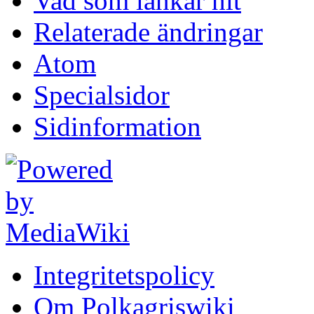
Vad som länkar hit
Relaterade ändringar
Atom
Specialsidor
Sidinformation
Integritetspolicy
Om Polkagriswiki