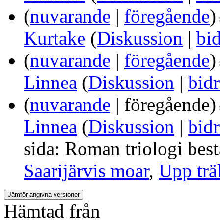
(
nuvarande
|
föregående
)
Kurtake
(
Diskussion
|
bi
(
nuvarande
|
föregående
)
Linnea
(
Diskussion
|
bid
(
nuvarande
| föregående)
Linnea
(
Diskussion
|
bid
sida: Roman triologi best
Saarijärvis moar
,
Upp trä
Hämtad från