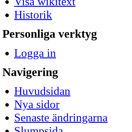
Visa wikitext
Historik
Personliga verktyg
Logga in
Navigering
Huvudsidan
Nya sidor
Senaste ändringarna
Slumpsida