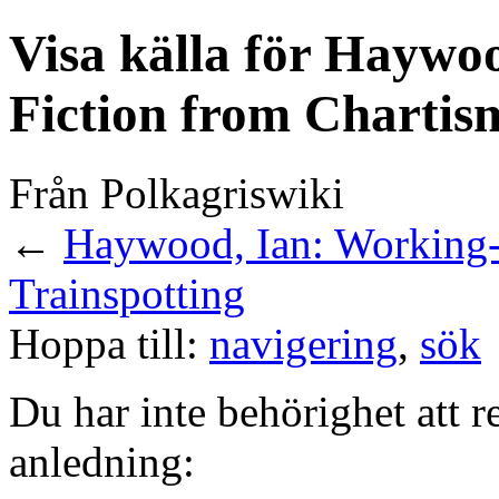
Visa källa för Haywo
Fiction from Chartism
Från Polkagriswiki
←
Haywood, Ian: Working-c
Trainspotting
Hoppa till:
navigering
,
sök
Du har inte behörighet att r
anledning: